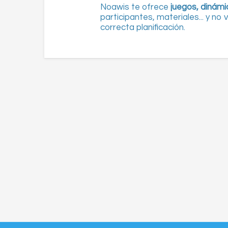
ntos,
Noawis te ofrece
juegos, dinámi
tual, y las
participantes, materiales... y n
correcta planificación.