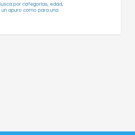
 Busca por categorías, edad,
Las empresas y
ra un apuro como para una
tiempo libre. T
(duración, época