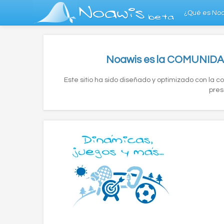
Noawis
¿Qué es No
beta
Noawis es la COMUNIDAD
Este sitio ha sido diseñado y optimizado con la 
pres